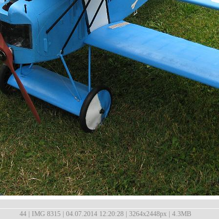
44 | IMG 8315 | 04.07.2014 12:20:28 | 3264x2448px | 4.3MB