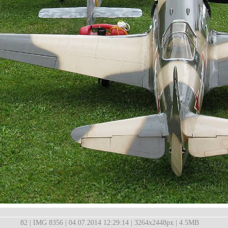
82 | IMG 8356 | 04.07.2014 12:29:14 | 3264x2448px | 4.5MB