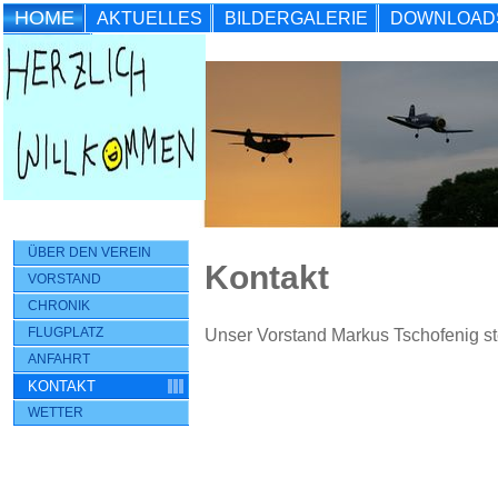
HOME
AKTUELLES
BILDERGALERIE
DOWNLOAD
INTERN
ÜBER DEN VEREIN
Kontakt
VORSTAND
CHRONIK
FLUGPLATZ
Unser Vorstand Markus Tschofenig ste
ANFAHRT
KONTAKT
WETTER