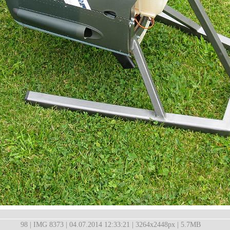
98 | IMG 8373 | 04.07.2014 12:33:21 | 3264x2448px | 5.7MB